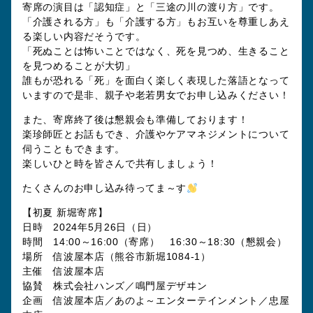
寄席の演目は「認知症」と「三途の川の渡り方」です。
「介護される方」も「介護する方」もお互いを尊重しあえ
る楽しい内容だそうです。
「死ぬことは怖いことではなく、死を見つめ、生きること
を見つめることが大切」
誰もが恐れる「死」を面白く楽しく表現した落語となって
いますので是非、親子や老若男女でお申し込みください！
また、寄席終了後は懇親会も準備しております！
楽珍師匠とお話もでき、介護やケアマネジメントについて
伺うこともできます。
楽しいひと時を皆さんで共有しましょう！
たくさんのお申し込み待ってま～す
【初夏 新堀寄席】
日時 2024年5月26日（日）
時間 14:00～16:00（寄席） 16:30～18:30（懇親会）
場所 信波屋本店（熊谷市新堀1084-1）
主催 信波屋本店
協賛 株式会社ハンズ／鳴門屋デザヰン
企画 信波屋本店／あのよ～エンターテインメント／忠屋