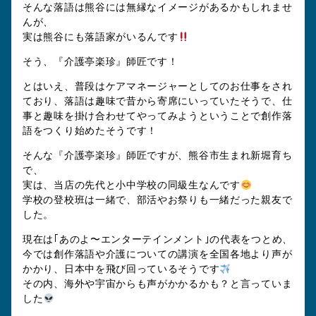
そんな落語は熊谷には無縁なイメージがあるかもしれませ
んが、
実は熊谷にも落語家がいるんです
そう、『介護亭楽珍』師匠です！
とはいえ、普段はケアマネージャーとしてのお仕事をされ
ており、落語は趣味で昔から寄席にいっていたそうで、仕
事と趣味を掛け合わせてやってみようということで創作落
語をつくり始めたそうです！
そんな『介護亭楽珍』師匠ですが、熊谷市生まれ新堀育ち
で、
実は、当店の先代と小中学校の同級生なんです
学校の登校班は一緒で、部活やお祭りも一緒だった親友で
した。
現在は｢あのよ〜エンターテインメント｣の代表をつとめ、
今では創作落語や介護についての講演を全国各地より声が
かかり、日本中を飛び回っているそうです
その内、海外や宇宙からも声がかかるかも？と言っていま
した