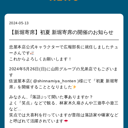
2024-05-13
【新堀寄席】初夏 新堀寄席の開催のお知らせ
忠屋本店公式キャラクターで広報部長に就任しましたチュ
ーさんです
これからよろしくお願いします！
2024年5月26日(日)に山田グループの兄弟店でもございま
す
信波屋本店(
@shinnamiya_honten
)様にて『初夏 新堀寄
席』を開催することとなりました
みなさん、｢落語｣って聞いた事ありますか？
よく『笑点』などで観る、林家木久扇さんや三遊亭小遊三
など…
笑点では大喜利を行っていますが普段は落語家や噺家など
と呼ばれて活躍されています