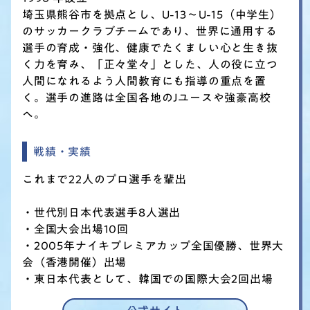
埼玉県熊谷市を拠点とし、U-13～U-15（中学生）
のサッカークラブチームであり、世界に通用する
選手の育成・強化、健康でたくましい心と生き抜
く力を育み、「正々堂々」とした、人の役に立つ
人間になれるよう人間教育にも指導の重点を置
く。選手の進路は全国各地のJユースや強豪高校
へ。
戦績・実績
これまで22人のプロ選手を輩出
・世代別日本代表選手8人選出
・全国大会出場10回
・2005年ナイキプレミアカップ全国優勝、世界大
会（香港開催）出場
・東日本代表として、韓国での国際大会2回出場