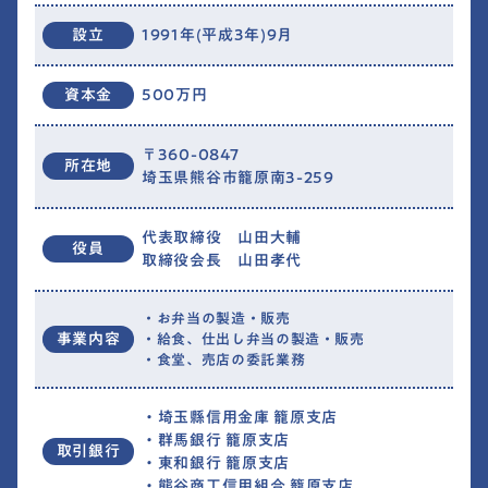
設立
1991年(平成3年)9月
資本金
500万円
〒360-0847
所在地
埼玉県熊谷市籠原南3-259
代表取締役 山田大輔
役員
取締役会長 山田孝代
・お弁当の製造・販売
事業内容
・給食、仕出し弁当の製造・販売
・食堂、売店の委託業務
・埼玉縣信用金庫 籠原支店
・群馬銀行 籠原支店
取引銀行
・東和銀行 籠原支店
・熊谷商工信用組合 籠原支店